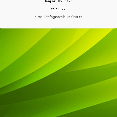
Reg nr: 11968420
tel.: +372
e-mail: info@sotsialkeskus.ee