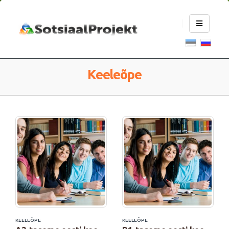
Keeleõpe
KEELEÕPE
KEELEÕPE