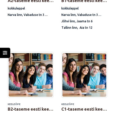
A2-taseme eesti keele eksamiks ettevalmistav kursus
B1-taseme eesti keele eksamiks ettevalmistav kursus
kokkuleppel
kokkuleppel
Narva linn, Vabaduse tn 3
Narva linn, Vabaduse tn 3
Jõhvi linn, Jaama tn 6
Jõhvi linn, Jaama tn 6
Tallinn linn, Aia tn 12
Tallinn linn, Aia tn 12
KEELEÕPE
KEELEÕPE
B2-taseme eesti keele eksamiks ettevalmistav kursus
C1-taseme eesti keele eksamiks ettevalmistav kursus