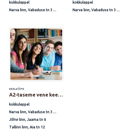
kokkuleppel
kokkuleppel
Narva linn, Vabaduse tn 3
Narva linn, Vabaduse tn 3
Jõhvi linn, Jaama tn 6
Jõhvi linn, Jaama tn 6
Tallinn linn, Aia tn 12
Tallinn linn, Aia tn 12
KEELEÕPE
A2-taseme vene keele täienduskoolitus
kokkuleppel
Narva linn, Vabaduse tn 3
Jõhvi linn, Jaama tn 6
Tallinn linn, Aia tn 12